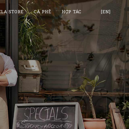
LA STORE
CÀ PHÊ
HỢP TÁC
[EN]