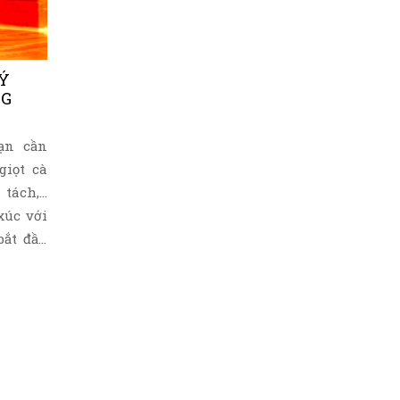
nh thần
LÝ
NG
ạn cần
giọt cà
ách,...
xúc với
bắt đầu
phê là
i hương
à những
nốt dạo
ước đệm,
hạc đầy