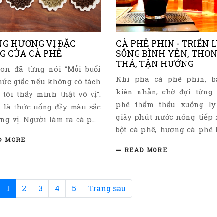
trái tim chúng ta hát, ti
ính mình, hoặc có thể vì
của chúng ta bay bổng.
ăng thẳng giảm đi.
G HƯƠNG VỊ ĐẶC
CÀ PHÊ PHIN - TRIẾN 
G CỦA CÀ PHÊ
SỐNG BÌNH YÊN, THO
THẢ, TẬN HƯỞNG
on đã từng nói “Mỗi buổi
Khi pha cà phê phin, b
hức giấc nếu không có tách
kiên nhẫn, chờ đợi từng 
 tôi thấy mình thật vô vị”.
phê thẩm thấu xuống ly t
 là thức uống đầy màu sắc
giây phút nước nóng tiếp 
ng vị. Người làm ra cà phê
bột cà phê, hương cà phê 
hiu từng chút để làm nổi bật
D MORE
lan tỏa,…Người pha cà 
ương vị tuyệt hảo của cà
READ MORE
người được tận hưởng mù
uyên bản là việc làm rất
tuyệt vời nhất, vì đó l
người uống cà phê cần đủ
tầng hương đầu tiên, và “
chú có thể cảm nhận được
(current)
1
2
3
4
5
Trang sau
đầu” thì luôn được coi là b
ẹn những hương vị cà phê
tạo sự hài hòa cho bản n
c ấy. Cùng Kafela khám phá