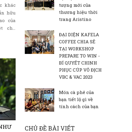
ực khác
tượng mới của
thương hiệu thời
ẫn hữu
trang Aristino
ao của
ệt chú
ĐẠI DIỆN KAFELA
ng tới
COFFEE CHIA SẺ
TẠI WORKSHOP
PREPARE TO WIN -
BÍ QUYẾT CHINH
PHỤC CÚP VÔ ĐỊCH
VBC & VAC 2023
Món cà phê của
bạn tiết lộ gì về
tính cách của bạn
 NHƯ
CHỦ ĐỀ BÀI VIẾT