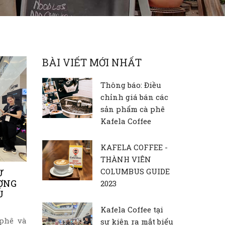
BÀI VIẾT MỚI NHẤT
Thông báo: Điều
chỉnh giá bán các
sản phẩm cà phê
Kafela Coffee
KAFELA COFFEE -
THÀNH VIÊN
COLUMBUS GUIDE
Ự
ỢNG
2023
U
Kafela Coffee tại
 phê và
sự kiện ra mắt biểu