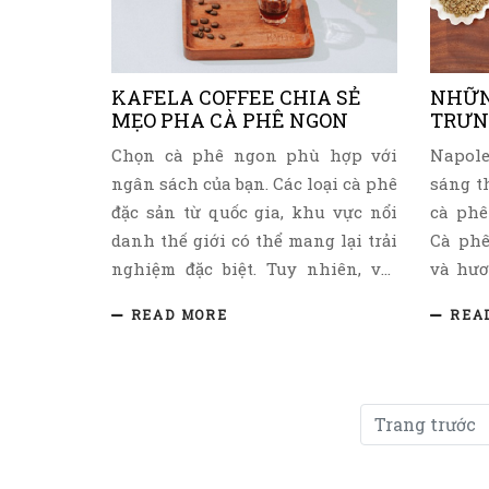
đã từng vô địch Vietnam
cho ch
Aromaster Championship 2018 và
muốn c
đại diện Việt Nam tham gia World
KAFELA COFFEE CHIA SẺ
NHỮN
Aromaster Championship 2018 tại
MẸO PHA CÀ PHÊ NGON
TRƯN
Hàn Quốc.
Chọn cà phê ngon phù hợp với
Napole
ngân sách của bạn. Các loại cà phê
sáng t
đặc sản từ quốc gia, khu vực nổi
cà phê
danh thế giới có thể mang lại trải
Cà phê
nghiệm đặc biệt. Tuy nhiên, với
và hươ
ngân sách vừa phải, bạn có thể
chắt c
READ MORE
REA
lựa chọn các loại hạt cà phê chất
được h
lượng cao của Việt Nam, được sản
phê ng
xuất với quy trình sơ chế đạt
khó, 
chuẩn quốc tế để thưởng thức cà
chăm 
Trang trước
phê nguyên chất 100% với hương
trọn v
vị đặc trưng của từng mùa hoặc
đặc sắ