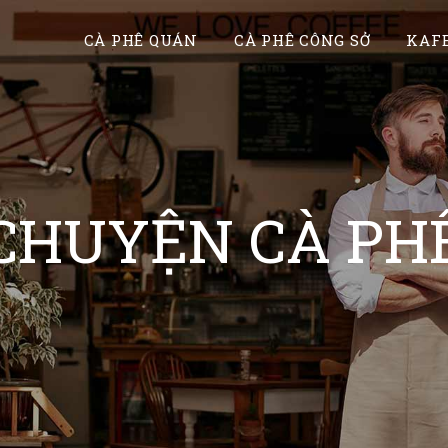
CÀ PHÊ QUÁN
CÀ PHÊ CÔNG SỞ
KAFE
CHUYỆN CÀ PH