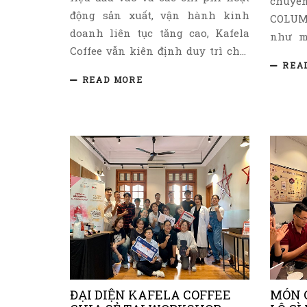
chuyên
động sản xuất, vận hành kinh
COLUM
doanh liên tục tăng cao, Kafela
như m
Coffee vẫn kiên định duy trì chất
dành 
REA
lượng sản phẩm và tiếp tục đầu tư
thưởng
READ MORE
thêm vào nguồn nguyên vật liệu
các đị
và nhân lực.
đặc bi
và khu
ĐẠI DIỆN KAFELA COFFEE
MÓN 