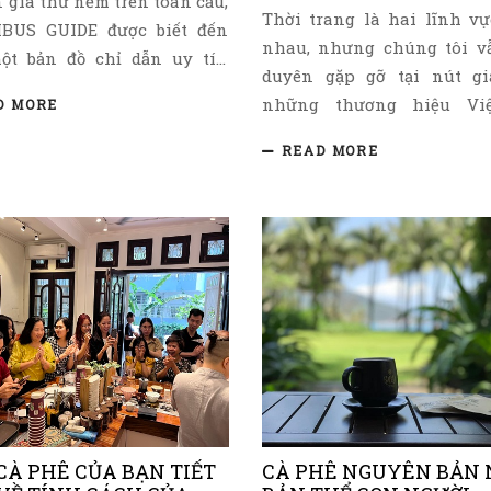
 gia thử nếm trên toàn cầu,
Thời trang là hai lĩnh v
BUS GUIDE được biết đến
nhau, nhưng chúng tôi v
ột bản đồ chỉ dẫn uy tín
duyên gặp gỡ tại nút gi
cho các du khách muốn
những thương hiệu Vi
D MORE
 thức cà phê ngon nhất tại
trọng chất lượng và hướ
a phương họ đặt chân đến,
READ MORE
những giá trị bền vững.
ệt là các thành phố du lịch
 nghỉ dưỡng.
CÀ PHÊ CỦA BẠN TIẾT
CÀ PHÊ NGUYÊN BẢN