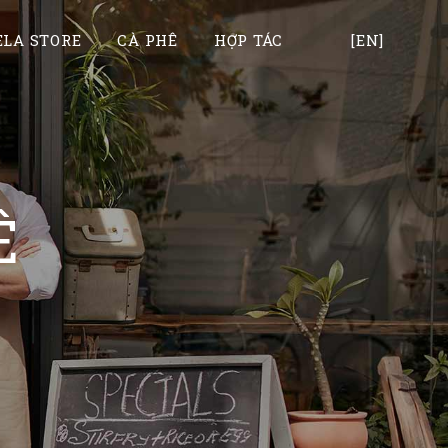
LA STORE
CÀ PHÊ
HỢP TÁC
[EN]
Ê