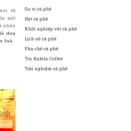
Gu vị cà phê
nói về
ủa một
Hạt cà phê
cá nhân
Khởi nghiệp với cà phê
̀ 𝗱𝘂𝘆
Lịch sử cà phê
̀𝗻 𝘁𝗼𝗮̀𝗻
”. Xác định
Pha chế cà phê
húng ta
Tin Kafela Coffee
ệc sống
Trải nghiệm cà phê
iên tục
ử thách
ếp hành
hấy nơi
ực của
g động
ị gánh
u khiến