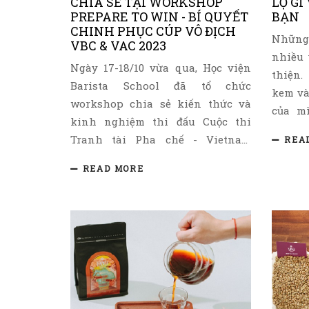
CHIA SẺ TẠI WORKSHOP
LỘ GÌ
PREPARE TO WIN - BÍ QUYẾT
BẠN
CHINH PHỤC CÚP VÔ ĐỊCH
Những
VBC & VAC 2023
nhiều 
Ngày 17-18/10 vừa qua, Học viện
thiện.
Barista School đã tổ chức
kem và
workshop chia sẻ kiến thức và
của m
kinh nghiệm thi đấu Cuộc thi
đánh b
Tranh tài Pha chế - Vietnam
REA
cho th
Barista Competition (VBC) và Tìm
hội c
READ MORE
kiếm Chuyên gia Thử nếm mùi vị
nghĩa 
- Vietnam Aromaster
một ng
Championship (VAC) 2023. Chị Bùi
thống 
Diệu Linh, người phụ trách R&D
ăn và 
của Kafela Coffee và nhà Vô địch
họ bị 
VAC 2018, tham dự workshop với
gọi thê
vai trò là khách mời chia sẻ tại
là do
chương trình. Chị Bùi Diệu Linh
đang 