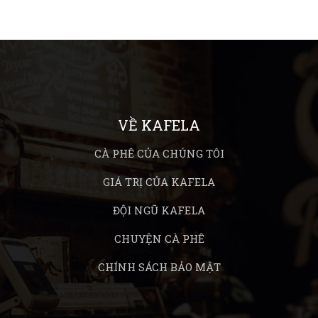
“hương vị” sau đó.
hương vị đặc trưng của cà
é bạn.
VỀ KAFELA
CÀ PHÊ CỦA CHÚNG TÔI
GIÁ TRỊ CỦA KAFELA
ĐỘI NGŨ KAFELA
CHUYỆN CÀ PHÊ
CHÍNH SÁCH BẢO MẬT