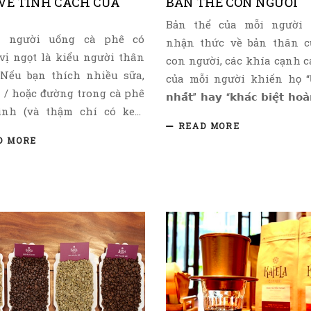
 VỀ TÍNH CÁCH CỦA
BẢN THỂ CON NGƯỜI
Bản thể của mỗi người 
 người uống cà phê có
nhận thức về bản thân c
vị ngọt là kiểu người thân
con người, các khía cạnh 
 Nếu bạn thích nhiều sữa,
của mỗi người khiến họ “𝗹𝗮
 / hoặc đường trong cà phê
𝗻𝗵𝗮̂́𝘁” 𝗵𝗮𝘆 “𝗸𝗵𝗮́𝗰 𝗯𝗶𝗲̣̂𝘁 𝗵𝗼𝗮
ình (và thậm chí có kem
𝘃𝗼̛́𝗶 𝗻𝗵𝘂̛̃𝗻𝗴 𝗻𝗴𝘂̛𝗼̛̀𝗶 𝗸𝗵𝗮́
READ MORE
ông ở trên), thì nghiên cứu
đúng bản thể của mình, c
D MORE
ấy bạn là người có tính xã
sẽ có sự tin tưởng vào vi
ao hơn. Điều đó cũng có
một cuộc sống đích thực. L
là bạn cần sự thoải mái hơn
học hỏi về bản thân, th
ười uống cà phê đen. Theo
những niềm tin cũ, sắp x
kê, mọi người có xu hướng
trang cho tương lai, tìm t
uống các chất ngọt hơn khi
mà con người đích th
căng thẳng. Nếu bạn đang
chúng ta cảm thấy sốn
m một ly cà phê ngọt, có thể
nhất, tự do và không b
 bạn đang căng thẳng và
nặng, theo đuổi những điề
tìm kiếm một phần thưởng