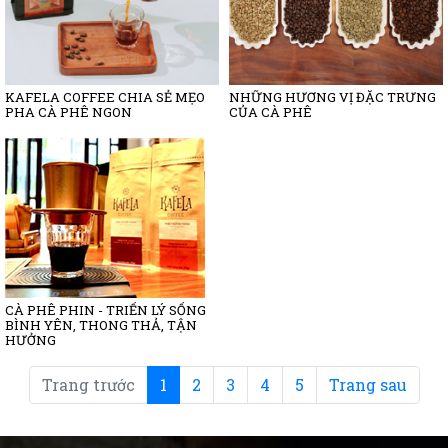
KAFELA COFFEE CHIA SẺ MẸO
NHỮNG HƯƠNG VỊ ĐẶC TRƯNG
PHA CÀ PHÊ NGON
CỦA CÀ PHÊ
CÀ PHÊ PHIN - TRIẾN LÝ SỐNG
BÌNH YÊN, THONG THẢ, TẬN
HƯỞNG
(current)
Trang trước
1
2
3
4
5
Trang sau