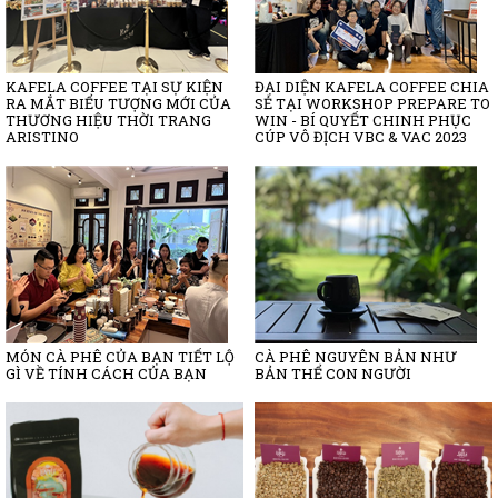
KAFELA COFFEE TẠI SỰ KIỆN
ĐẠI DIỆN KAFELA COFFEE CHIA
RA MẮT BIỂU TƯỢNG MỚI CỦA
SẺ TẠI WORKSHOP PREPARE TO
THƯƠNG HIỆU THỜI TRANG
WIN - BÍ QUYẾT CHINH PHỤC
ARISTINO
CÚP VÔ ĐỊCH VBC & VAC 2023
MÓN CÀ PHÊ CỦA BẠN TIẾT LỘ
CÀ PHÊ NGUYÊN BẢN NHƯ
GÌ VỀ TÍNH CÁCH CỦA BẠN
BẢN THỂ CON NGƯỜI