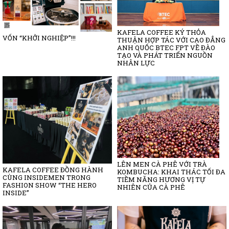
KAFELA COFFEE KÝ THỎA
VỐN “KHỞI NGHIỆP”!!!
THUẬN HỢP TÁC VỚI CAO ĐẲNG
ANH QUỐC BTEC FPT VỀ ĐÀO
TẠO VÀ PHÁT TRIỂN NGUỒN
NHÂN LỰC
LÊN MEN CÀ PHÊ VỚI TRÀ
KAFELA COFFEE ĐỒNG HÀNH
KOMBUCHA: KHAI THÁC TỐI ĐA
CÙNG INSIDEMEN TRONG
TIỀM NĂNG HƯƠNG VỊ TỰ
FASHION SHOW “THE HERO
NHIÊN CỦA CÀ PHÊ
INSIDE”