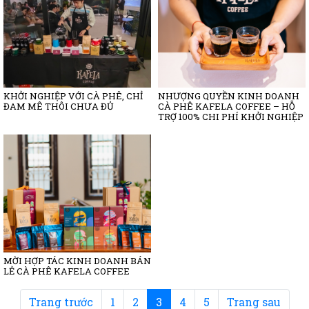
KHỞI NGHIỆP VỚI CÀ PHÊ, CHỈ
NHƯỢNG QUYỀN KINH DOANH
ĐAM MÊ THÔI CHƯA ĐỦ
CÀ PHÊ KAFELA COFFEE – HỖ
TRỢ 100% CHI PHÍ KHỞI NGHIỆP
MỜI HỢP TÁC KINH DOANH BÁN
LẺ CÀ PHÊ KAFELA COFFEE
(current)
Trang trước
1
2
3
4
5
Trang sau